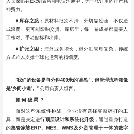
人员深陷在Excel表格和电话沟通中，为一张订单的排产耗
神费力。
◾ 库存之惑：
原材料批次不清，分切靠经验，不仅造
成浪费，更可能影响交货。库房里，每一卷成品都需要人
工核对、手动贴标和出库。
◾ 扩张之困：
海外业务增长，但外汇管理复杂，传统
方式难以支撑全球化运营的精细度。
“
我们的设备是每分钟400米的‘高铁’，但管理流程却像
是‘乡间小道’。
” 公司负责人坦言。
如 何 破 局 ？
面对这些系统性挑战，企业没有选择零敲碎打的工
具，而是决定进行
顶层设计和系统化升级
，通过量身打造
的
集管家婆ERP、MES、WMS及外贸管理于一体的数字