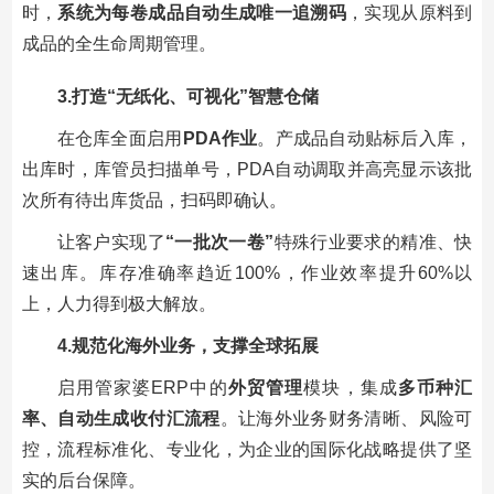
时，
系统为每卷成品自动生成唯一追溯码
，实现从原料到
成品的全生命周期管理。
3.打造“无纸化、可视化”智慧仓储
在仓库全面启用
PDA
作业
。产成品自动贴标后入库，
出库时，库管员扫描单号，PDA自动调取并高亮显示该批
次所有待出库货品，扫码即确认。
让客户实现了
“一批次一卷”
特殊行业要求的精准、快
速出库。库存准确率趋近100%，作业效率提升60%以
上，人力得到极大解放。
4.规范化海外业务，支撑全球拓展
启用
管家婆ERP
中的
外贸管理
模块，集成
多币种汇
率、自动生成收付汇流程
。让海外业务财务清晰、风险可
控，流程标准化、专业化，为企业的国际化战略提供了坚
实的后台保障。