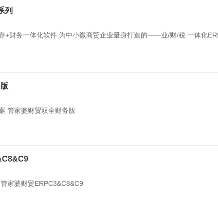
系列
+财务一体化软件 为中小微商贸企业量身打造的——业/财/税 一体化ER
务版
案 管家婆财贸双全财务版
C8&C9
家婆财贸ERPC3&C8&C9