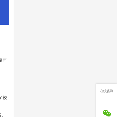
量巨
在线咨询
了较
案
。