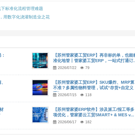
线下标准化流程管理难题
起，用数字化浇灌制造业之花
局：
【苏州管家婆工贸ERP】再非标的单，也能
准化地管丨管家婆工贸ERP，一站式打通订..
2026/07/22
79
清、
【苏州管家婆工贸ERP】SKU爆炸、MRP算
不准？多属性物料管理，试试“存货+自定义
项”
2026/07/15
118
材
【苏州管家婆ERP软件】涉及派工/报工等多
？
项优化，管家婆云工贸SMART+ & MES v...
2026/06/17
182