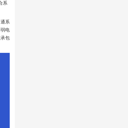
合系
卡通系
等弱电
程承包